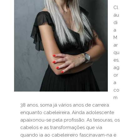
Cl
áu
di
a
M
ar
qu
es,
ag
or
a
co
m
38 anos, soma já vários anos de carreira
enquanto cabeleireira. Ainda adolescente
apaixonou-se pela profissão. As tesouras, os
cabelos e as transformações que via
quando ia ao cabeleireiro fascinavam-na e