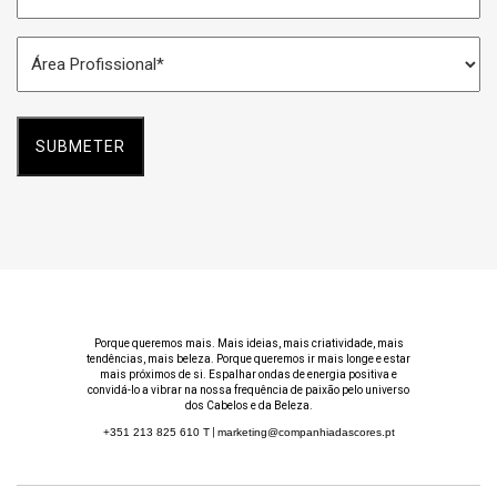
Espaço
Área
*
Profissional
*
Porque queremos mais. Mais ideias, mais criatividade, mais
tendências, mais beleza. Porque queremos ir mais longe e estar
mais próximos de si. Espalhar ondas de energia positiva e
convidá-lo a vibrar na nossa frequência de paixão pelo universo
dos Cabelos e da Beleza.
+351 213 825 610
T
|
marketing@companhiadascores.pt