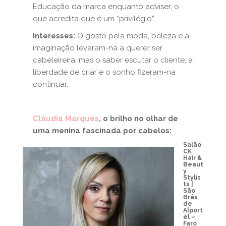
Educação da marca enquanto adviser, o
que acredita que é um “privilégio”.
Interesses:
O gosto pela moda, beleza e a
imaginação levaram-na a querer ser
cabeleireira, mas o saber escutar o cliente, a
liberdade de criar e o sonho fizeram-na
continuar.
Cláudia Marques
, o brilho no olhar de
uma menina fascinada por cabelos:
Salão
CK
Hair &
Beaut
y
Stylis
ts |
São
Brás
de
Alport
el –
Faro