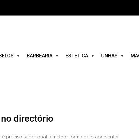
BELOS
BARBEARIA
ESTÉTICA
UNHAS
MA
no directório
 é preciso saber qual a melhor forma de o apresentar