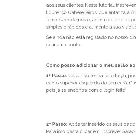
aos seus clientes. Neste tutorial, inscrev
Lourenço Cabeleireiros, que enfatiza a 
tempos modernos e, acima de tudo, exp
simples e rápidos e aumente a sua visibili
Se ainda não está registado no nosso dire
criar uma conta.
Como posso adicionar o meu salão ao 
1º Passo:
Caso não tenha feito login, pod
canto superior esquerdo do seu ecrã. Ca
pois já se encontra com o login feito!
2º Passo:
Após ter inserido os seus dado
Para isso basta clicar em ‘Inscrever Salão’.