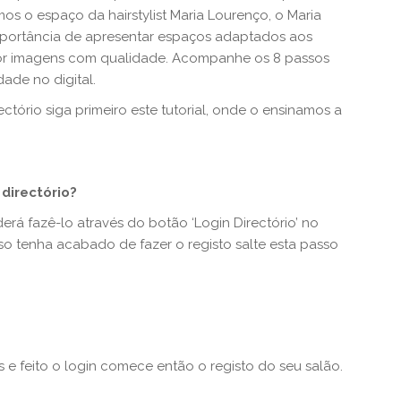
emos o espaço da hairstylist Maria Lourenço, o Maria
importância de apresentar espaços adaptados aos
or imagens com qualidade. Acompanhe os 8 passos
dade no digital.
ctório siga primeiro este tutorial, onde o ensinamos a
directório?
erá fazê-lo através do botão ‘Login Directório’ no
so tenha acabado de fazer o registo salte esta passo
s e feito o login comece então o registo do seu salão.