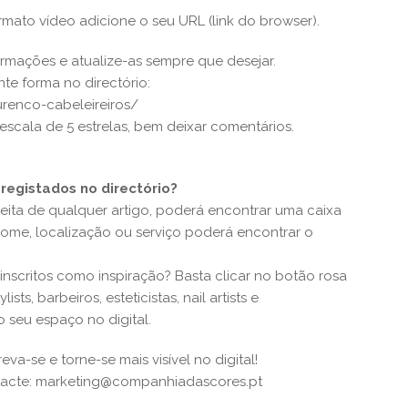
rmato vídeo adicione o seu URL (link do browser).
formações e atualize-as sempre que desejar.
te forma no directório:
urenco-cabeleireiros/
escala de 5 estrelas, bem deixar comentários.
registados no directório?
ireita de qualquer artigo, poderá encontrar uma caixa
 nome, localização ou serviço poderá encontrar o
nscritos como inspiração? Basta clicar no botão rosa
ists, barbeiros, esteticistas, nail artists e
 seu espaço no digital.
va-se e torne-se mais visível no digital!
ntacte: marketing@companhiadascores.pt