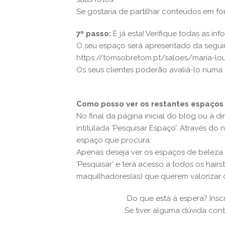
Se gostaria de partilhar conteúdos em fo
7º passo:
E já está! Verifique todas as in
O seu espaço será apresentado da seguin
https://tomsobretom.pt/saloes/maria-lo
Os seus clientes poderão avaliá-lo numa 
Como posso ver os restantes espaços 
No final da página inicial do blog ou à d
intitulada ‘Pesquisar Espaço’. Através do
espaço que procura.
Apenas deseja ver os espaços de beleza i
‘Pesquisar’ e terá acesso a todos os hairstyl
maquilhadores(as) que querem valorizar o
Do que está à espera? Inscre
Se tiver alguma dúvida co