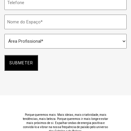
Nome
do
Espaço
Área
*
Profissional
*
Porque queremos mais. Mais ideias, mais criatividade, mais
tendências, mais beleza. Porque queremos ir mais longe e estar
mais próximos de si. Espalhar ondas de energia positiva e
convidá-lo a vibrar na nossa frequência de paixão pelo universo