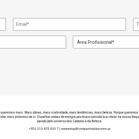
Email
Te
*
Área
Profissional
*
 queremos mais. Mais ideias, mais criatividade, mais tendências, mais beleza. Porque queremos 
estar mais próximos de si. Espalhar ondas de energia positiva e convidá-lo a vibrar na nossa freq
paixão pelo universo dos Cabelos e da Beleza.
+351 213 825 610
T
|
marketing@companhiadascores.pt