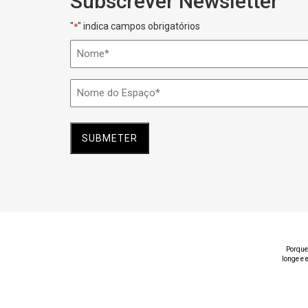
Subscrever Newsletter
"
" indica campos obrigatórios
*
Nome
*
Nome
do
Espaço
*
Porque
longe e 