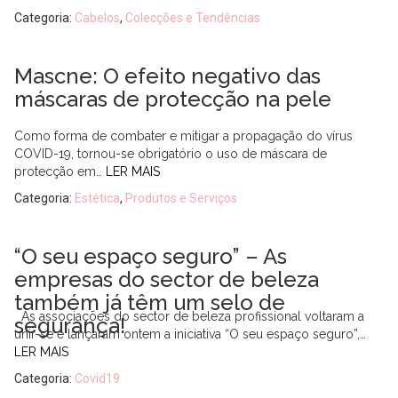
Categoria:
Cabelos
,
Colecções e Tendências
Mascne: O efeito negativo das
máscaras de protecção na pele
Como forma de combater e mitigar a propagação do vírus
COVID-19, tornou-se obrigatório o uso de máscara de
protecção em…
LER MAIS
Categoria:
Estética
,
Produtos e Serviços
“O seu espaço seguro” – As
empresas do sector de beleza
também já têm um selo de
As associações do sector de beleza profissional voltaram a
segurança!
unir-se e lançaram ontem a iniciativa “O seu espaço seguro”,…
LER MAIS
Categoria:
Covid19