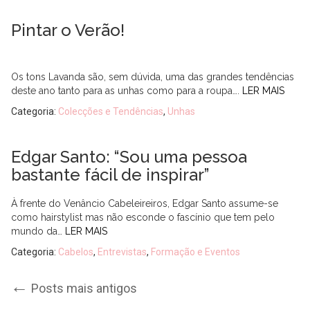
Pintar o Verão!
Os tons Lavanda são, sem dúvida, uma das grandes tendências
deste ano tanto para as unhas como para a roupa….
LER MAIS
Categoria:
Colecções e Tendências
,
Unhas
Edgar Santo: “Sou uma pessoa
bastante fácil de inspirar”
À frente do Venâncio Cabeleireiros, Edgar Santo assume-se
como hairstylist mas não esconde o fascínio que tem pelo
mundo da…
LER MAIS
Categoria:
Cabelos
,
Entrevistas
,
Formação e Eventos
Post
←
Posts mais antigos