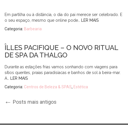
Em partilha ou à distância, o dia do pai merece ser celebrado. E
o seu espaço, mesmo que online pode…
LER MAIS
Categoria:
Barbearia
ÎLLES PACIFIQUE – O NOVO RITUAL
DE SPA DA THALGO
Durante as estações frias vamos sonhando com viagens para
sítios quentes, praias paradisíacas e banhos de sol à beira-mar.
A…
LER MAIS
Categoria:
Centros de Beleza & SPAS
,
Estética
Post
←
Posts mais antigos
navigation