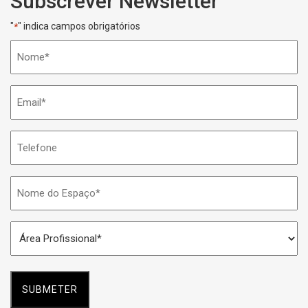
Subscrever Newsletter
"
" indica campos obrigatórios
*
Nome
*
Email
*
Telefone
Nome
do
Espaço
Área
*
Profissional
*