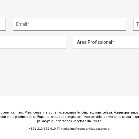
Email
Te
*
Área
Profissional
*
 queremos mais. Mais ideias, mais criatividade, mais tendências, mais beleza. Porque queremos 
estar mais próximos de si. Espalhar ondas de energia positiva e convidá-lo a vibrar na nossa freq
paixão pelo universo dos Cabelos e da Beleza.
+351 213 825 610
T
|
marketing@companhiadascores.pt