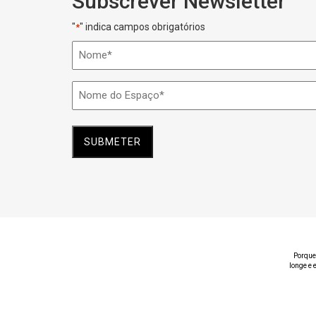
Subscrever Newsletter
"
" indica campos obrigatórios
*
Nome
*
Nome
do
Espaço
*
Porque
longe e 