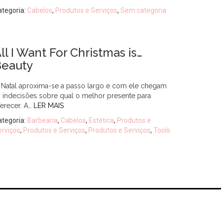
ategoria:
Cabelos
,
Produtos e Serviços
,
Sem categoria
ll I Want For Christmas is…
Beauty
 Natal aproxima-se a passo largo e com ele chegam
s indecisões sobre qual o melhor presente para
ferecer. A…
LER MAIS
ategoria:
Barbearia
,
Cabelos
,
Estética
,
Produtos e
erviços
,
Produtos e Serviços
,
Produtos e Serviços
,
Tools