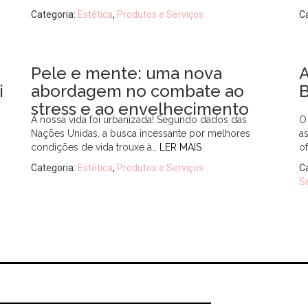
Categoria:
Estética
,
Produtos e Serviços
C
Pele e mente: uma nova
A
i
abordagem no combate ao
stress e ao envelhecimento
A nossa vida foi urbanizada! Segundo dados das
O
Nações Unidas, a busca incessante por melhores
a
condições de vida trouxe à…
LER MAIS
o
Categoria:
Estética
,
Produtos e Serviços
C
S