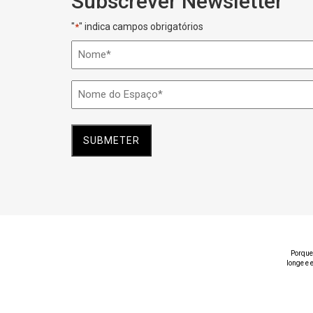
Subscrever Newsletter
"
" indica campos obrigatórios
*
Nome
*
Nome
do
Espaço
*
Porque
longe e 