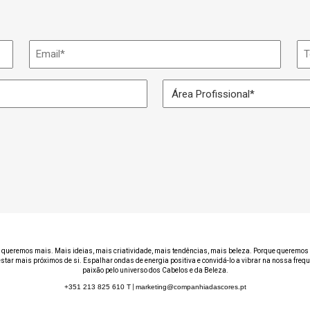
Email
Te
*
Área
Profissional
*
 queremos mais. Mais ideias, mais criatividade, mais tendências, mais beleza. Porque queremos 
estar mais próximos de si. Espalhar ondas de energia positiva e convidá-lo a vibrar na nossa freq
paixão pelo universo dos Cabelos e da Beleza.
+351 213 825 610
T
|
marketing@companhiadascores.pt