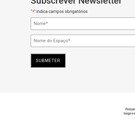
Subscrever Newsletter
"
" indica campos obrigatórios
*
Nome
*
Nome
do
Espaço
*
Porque
longe e 