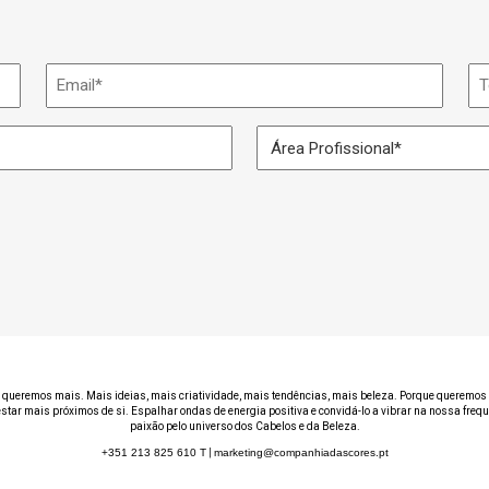
Email
Te
*
Área
Profissional
*
 queremos mais. Mais ideias, mais criatividade, mais tendências, mais beleza. Porque queremos 
estar mais próximos de si. Espalhar ondas de energia positiva e convidá-lo a vibrar na nossa freq
paixão pelo universo dos Cabelos e da Beleza.
+351 213 825 610
T
|
marketing@companhiadascores.pt