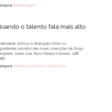
ategoria:
Maquilhagem
uando o talento fala mais alto
riatividade, esforço e dedicação foram os
ngredientes secretos das novas colecções de Diogo
erqueira, Joana Jusa, Nuno Pereira e Susana…
LER
AIS
ategoria:
Cabelos
,
Colecções e Tendências