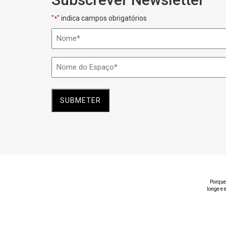
"
" indica campos obrigatórios
*
Nome
*
Nome
do
Espaço
*
Porque
longe e 