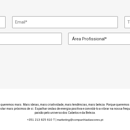
Email
Te
*
Área
Profissional
*
 queremos mais. Mais ideias, mais criatividade, mais tendências, mais beleza. Porque queremos 
estar mais próximos de si. Espalhar ondas de energia positiva e convidá-lo a vibrar na nossa freq
paixão pelo universo dos Cabelos e da Beleza.
+351 213 825 610
T
|
marketing@companhiadascores.pt