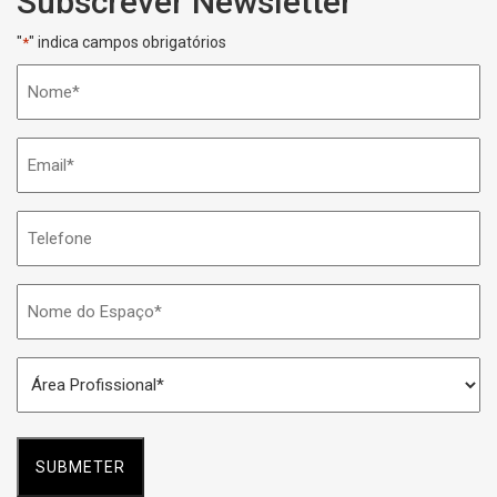
Subscrever Newsletter
"
" indica campos obrigatórios
*
Nome
*
Email
*
Telefone
Nome
do
Espaço
Área
*
Profissional
*