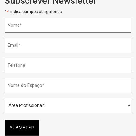
Subscrever Newsletter
"
" indica campos obrigatórios
*
Nome
*
Email
*
Telefone
Nome
do
Espaço
Área
*
Profissional
*