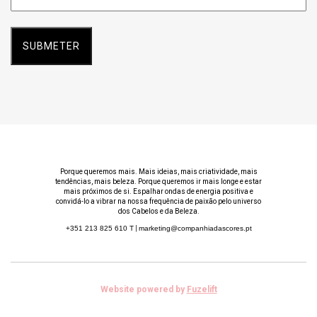
*
Porque queremos mais. Mais ideias, mais criatividade, mais
tendências, mais beleza. Porque queremos ir mais longe e estar
mais próximos de si. Espalhar ondas de energia positiva e
convidá-lo a vibrar na nossa frequência de paixão pelo universo
dos Cabelos e da Beleza.
+351 213 825 610
T
|
marketing@companhiadascores.pt
Website powered by
Fuzelift