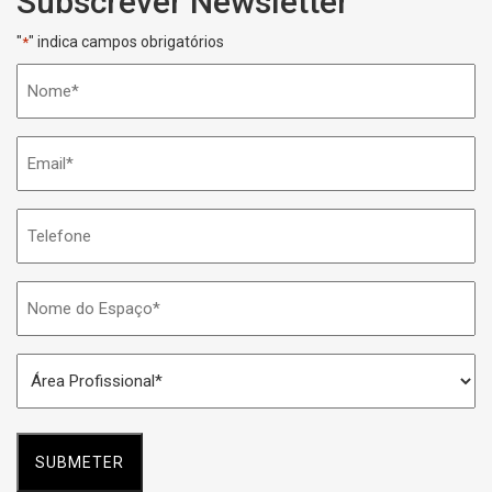
Subscrever Newsletter
"
" indica campos obrigatórios
*
Nome
*
Email
*
Telefone
Nome
do
Espaço
Área
*
Profissional
*