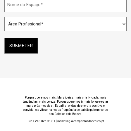
Nome
do
Espaço
Área
*
Profissional
*
Porque queremos mais. Mais ideias, mais criatividade, mais
tendências, mais beleza. Porque queremos ir mais longe e estar
mais próximos de si. Espalhar ondas de energia positiva e
convidá-lo a vibrar na nossa frequência de paixão pelo universo
dos Cabelos e da Beleza.
+351 213 825 610
T
|
marketing@companhiadascores.pt