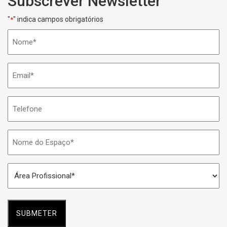
Subscrever Newsletter
"
" indica campos obrigatórios
*
Nome
*
Email
*
Telefone
Nome
do
Espaço
Área
*
Profissional
*