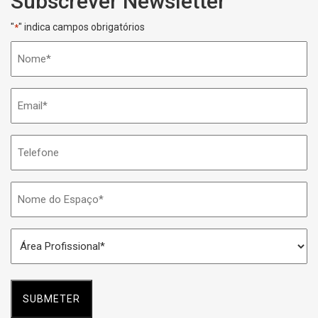
Subscrever Newsletter
"
" indica campos obrigatórios
*
Nome
*
Email
*
Telefone
Nome
do
Espaço
Área
*
Profissional
*