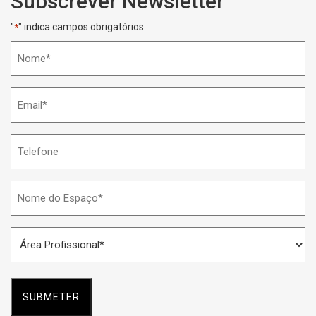
Subscrever Newsletter
"
" indica campos obrigatórios
*
Nome
*
Email
*
Telefone
Nome
do
Espaço
Área
*
Profissional
*