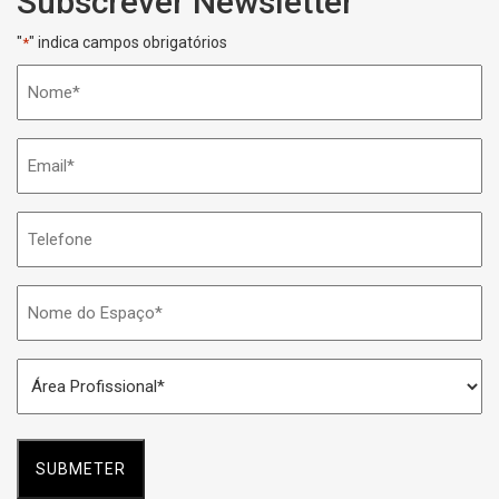
Subscrever Newsletter
"
" indica campos obrigatórios
*
Nome
*
Email
*
Telefone
Nome
do
Espaço
Área
*
Profissional
*