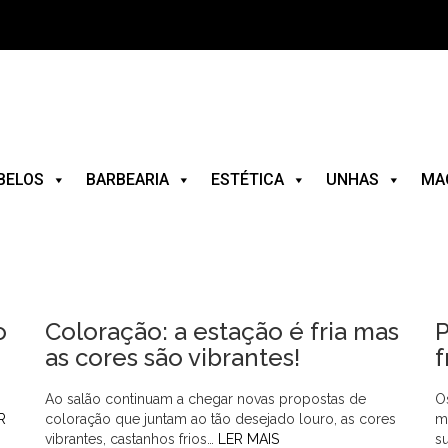
BELOS
BARBEARIA
ESTÉTICA
UNHAS
MA
o
Coloração: a estação é fria mas
P
as cores são vibrantes!
f
Ao salão continuam a chegar novas propostas de
O
R
coloração que juntam ao tão desejado louro, as cores
m
vibrantes, castanhos frios…
LER MAIS
s