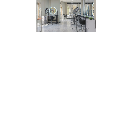
Acção inspectiva da ACT: Regras
de Segurança e Saúde no
Trabalho
Subscrever Newsletter
"
" indica campos obrigatórios
*
Nome
*
Nome