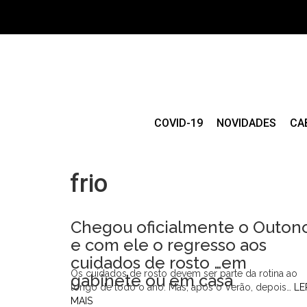
COVID-19
NOVIDADES
CA
frio
Chegou oficialmente o Outon
e com ele o regresso aos
cuidados de rosto …em
Os cuidados de rosto devem ser parte da rotina ao
gabinete ou em casa
longo de todo o ano. Mas, após o Verão, depois…
LE
MAIS