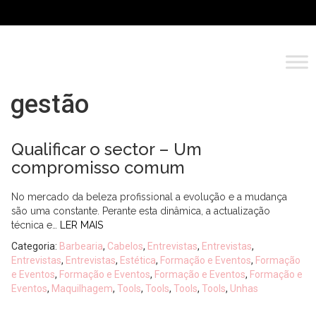
gestão
Qualificar o sector – Um
compromisso comum
No mercado da beleza profissional a evolução e a mudança
são uma constante. Perante esta dinâmica, a actualização
técnica e…
LER MAIS
Categoria:
Barbearia
,
Cabelos
,
Entrevistas
,
Entrevistas
,
Entrevistas
,
Entrevistas
,
Estética
,
Formação e Eventos
,
Formação
e Eventos
,
Formação e Eventos
,
Formação e Eventos
,
Formação e
Eventos
,
Maquilhagem
,
Tools
,
Tools
,
Tools
,
Tools
,
Unhas