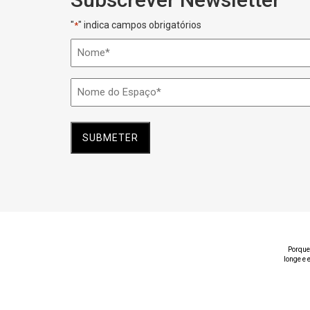
"
" indica campos obrigatórios
*
Nome
*
Nome
do
Espaço
*
Porque
longe e 