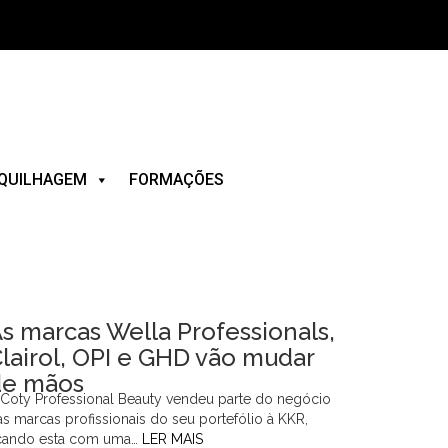
QUILHAGEM
FORMAÇÕES
s marcas Wella Professionals,
lairol, OPI e GHD vão mudar
de mãos
 Coty Professional Beauty vendeu parte do negócio
as marcas profissionais do seu portefólio à KKR,
icando esta com uma…
LER MAIS