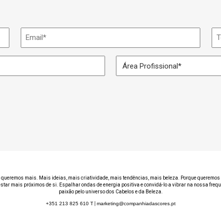
Email
Te
*
Área
Profissional
*
 queremos mais. Mais ideias, mais criatividade, mais tendências, mais beleza. Porque queremos 
estar mais próximos de si. Espalhar ondas de energia positiva e convidá-lo a vibrar na nossa freq
paixão pelo universo dos Cabelos e da Beleza.
+351 213 825 610
T
|
marketing@companhiadascores.pt