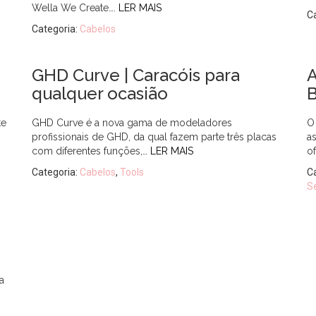
Wella We Create….
LER MAIS
C
Categoria:
Cabelos
GHD Curve | Caracóis para
A
qualquer ocasião
te
GHD Curve é a nova gama de modeladores
O
profissionais de GHD, da qual fazem parte três placas
a
com diferentes funções,…
LER MAIS
o
Categoria:
Cabelos
,
Tools
C
S
a