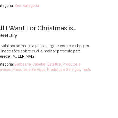
ategoria:
Sem categoria
ll I Want For Christmas is…
Beauty
 Natal aproxima-se a passo largo e com ele chegam
s indecisões sobre qual o melhor presente para
ferecer. A…
LER MAIS
ategoria:
Barbearia
,
Cabelos
,
Estética
,
Produtos e
erviços
,
Produtos e Serviços
,
Produtos e Serviços
,
Tools