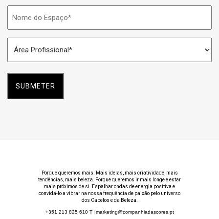
Nome
do
Espaço
Área
*
Profissional
*
Porque queremos mais. Mais ideias, mais criatividade, mais
tendências, mais beleza. Porque queremos ir mais longe e estar
mais próximos de si. Espalhar ondas de energia positiva e
convidá-lo a vibrar na nossa frequência de paixão pelo universo
dos Cabelos e da Beleza.
+351 213 825 610
T
|
marketing@companhiadascores.pt