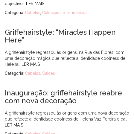
objectivo…
LER MAIS
Categoria:
Cabelos
,
Colecções e Tendências
Griffehairstyle: “Miracles Happen
Here”
A griffehairstyle regressou às origens, na Rua das Flores, com
uma decoração mágica que reflecte a identidade coolness de
Helena…
LER MAIS
Categoria:
Cabelos
,
Salões
Inauguração: griffehairstyle reabre
com nova decoração
A griffehairstyle regressou às origens com uma nova decoração
que reflecte a identidade coolness de Helena Vaz Pereira e da…
LER MAIS