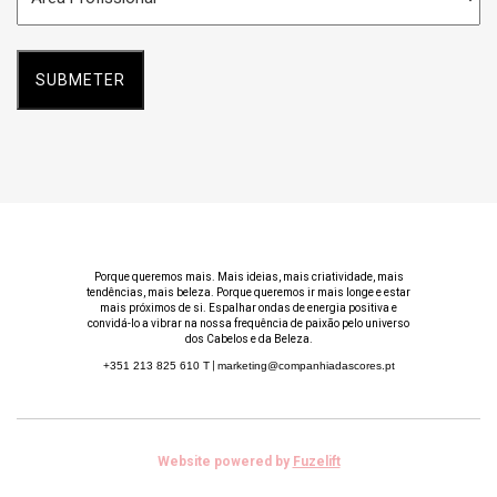
Profissional
*
Porque queremos mais. Mais ideias, mais criatividade, mais
tendências, mais beleza. Porque queremos ir mais longe e estar
mais próximos de si. Espalhar ondas de energia positiva e
convidá-lo a vibrar na nossa frequência de paixão pelo universo
dos Cabelos e da Beleza.
+351 213 825 610
T
|
marketing@companhiadascores.pt
Website powered by
Fuzelift