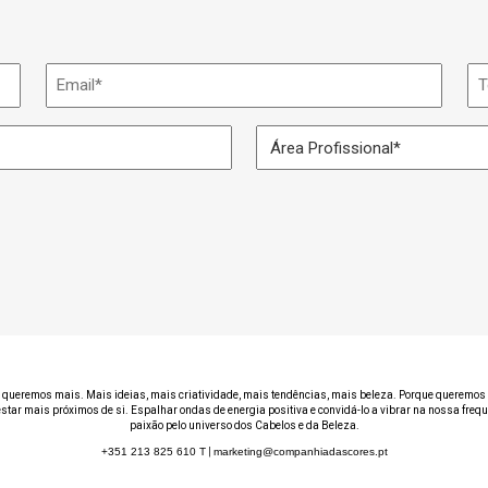
Email
Te
*
Área
Profissional
*
 queremos mais. Mais ideias, mais criatividade, mais tendências, mais beleza. Porque queremos 
estar mais próximos de si. Espalhar ondas de energia positiva e convidá-lo a vibrar na nossa freq
paixão pelo universo dos Cabelos e da Beleza.
+351 213 825 610
T
|
marketing@companhiadascores.pt