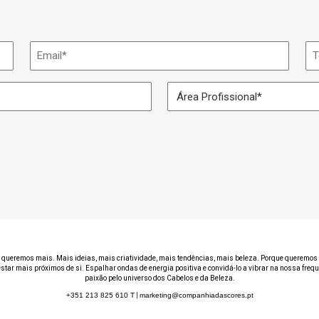
Email
Te
*
Área
Profissional
*
 queremos mais. Mais ideias, mais criatividade, mais tendências, mais beleza. Porque queremos 
estar mais próximos de si. Espalhar ondas de energia positiva e convidá-lo a vibrar na nossa freq
paixão pelo universo dos Cabelos e da Beleza.
+351 213 825 610
T
|
marketing@companhiadascores.pt