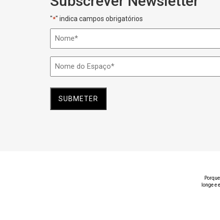
Subscrever Newsletter
"
" indica campos obrigatórios
*
Nome
*
Nome
do
Espaço
*
Porque
longe e 