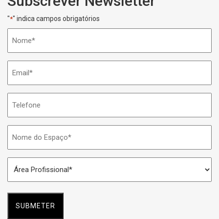
Subscrever Newsletter
"
" indica campos obrigatórios
*
Nome
*
Email
*
Telefone
Nome
do
Espaço
Área
*
Profissional
*