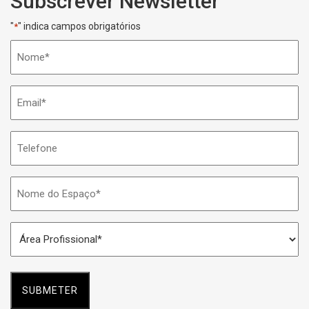
Subscrever Newsletter
"
" indica campos obrigatórios
*
Nome
*
Email
*
Telefone
Nome
do
Espaço
Área
*
Profissional
*