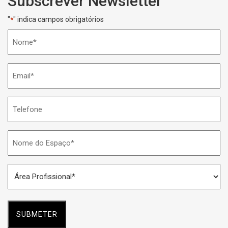
Subscrever Newsletter
"
" indica campos obrigatórios
*
Nome
*
Email
*
Telefone
Nome
do
Espaço
Área
*
Profissional
*