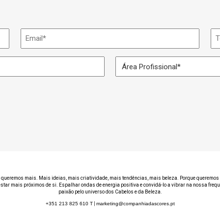
Email
Te
*
Área
Profissional
*
 queremos mais. Mais ideias, mais criatividade, mais tendências, mais beleza. Porque queremos 
estar mais próximos de si. Espalhar ondas de energia positiva e convidá-lo a vibrar na nossa freq
paixão pelo universo dos Cabelos e da Beleza.
+351 213 825 610
T
|
marketing@companhiadascores.pt