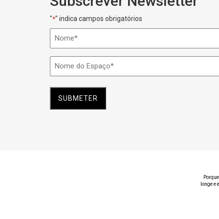
Subscrever Newsletter
"
" indica campos obrigatórios
*
Nome
*
Nome
do
Espaço
*
Porque
longe e 