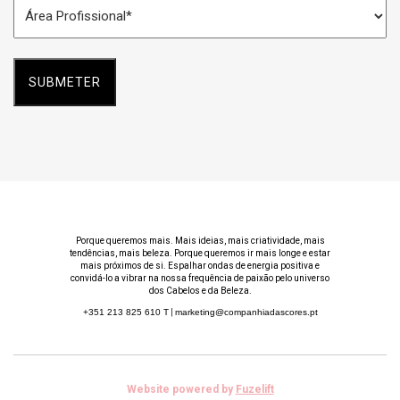
Área
*
Profissional
*
Porque queremos mais. Mais ideias, mais criatividade, mais
tendências, mais beleza. Porque queremos ir mais longe e estar
mais próximos de si. Espalhar ondas de energia positiva e
convidá-lo a vibrar na nossa frequência de paixão pelo universo
dos Cabelos e da Beleza.
+351 213 825 610
T
|
marketing@companhiadascores.pt
Website powered by
Fuzelift