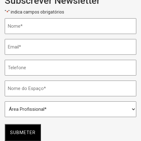
Subscrever Newsletter
"
" indica campos obrigatórios
*
Nome
*
Email
*
Telefone
Nome
do
Espaço
Área
*
Profissional
*