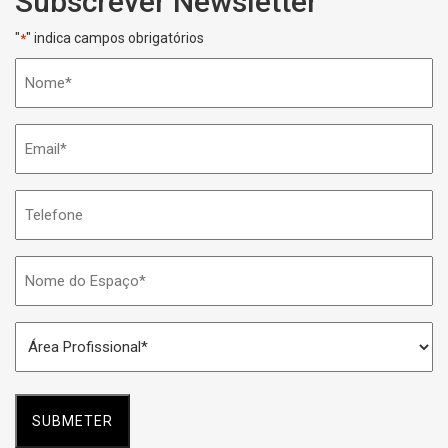
Subscrever Newsletter
"
" indica campos obrigatórios
*
Nome
*
Email
*
Telefone
Nome
do
Espaço
Área
*
Profissional
*