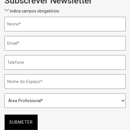
Subscrever Newsletter
"
" indica campos obrigatórios
*
Nome
*
Email
*
Telefone
Nome
do
Espaço
Área
*
Profissional
*