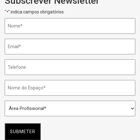
Subscrever Newsletter
"
" indica campos obrigatórios
*
Nome
*
Email
*
Telefone
Nome
do
Espaço
Área
*
Profissional
*