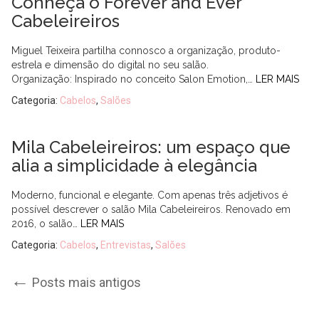
Conheça o Forever and Ever
Cabeleireiros
Miguel Teixeira partilha connosco a organização, produto-
estrela e dimensão do digital no seu salão.
Organização: Inspirado no conceito Salon Emotion,…
LER MAIS
Categoria:
Cabelos
,
Salões
Mila Cabeleireiros: um espaço que
alia a simplicidade à elegância
Moderno, funcional e elegante. Com apenas três adjetivos é
possível descrever o salão Mila Cabeleireiros. Renovado em
2016, o salão…
LER MAIS
Categoria:
Cabelos
,
Entrevistas
,
Salões
Post
←
Posts mais antigos
navigation