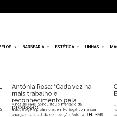
BELOS
BARBEARIA
ESTÉTICA
UNHAS
MA
L
Antónia Rosa: “Cada vez há
O
mais trabalho e
reconhecimento pela
Vinda de Paris, conquistou o mercado da
O
profissão”
IS
maquilhagem profissional em Portugal com a sua
h
energia e capacidade de inovação. Antónia…
LER MAIS
c