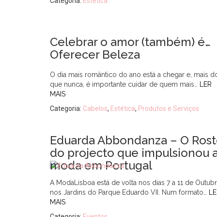
Categoria:
Estética
Celebrar o amor (também) é…
Oferecer Beleza
O dia mais romântico do ano está a chegar e, mais d
que nunca, é importante cuidar de quem mais…
LER
MAIS
Categoria:
Cabelos
,
Estética
,
Produtos e Serviços
Eduarda Abbondanza – O Ros
do projecto que impulsionou 
moda em Portugal
A ModaLisboa está de volta nos dias 7 a 11 de Outub
nos Jardins do Parque Eduardo VII. Num formato…
LE
MAIS
Categoria:
Eventos