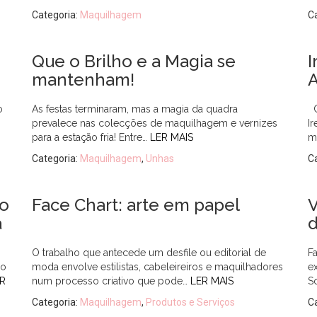
Categoria:
Maquilhagem
C
Que o Brilho e a Magia se
I
mantenham!
A
o
As festas terminaram, mas a magia da quadra
C
prevalece nas colecções de maquilhagem e vernizes
I
para a estação fria! Entre…
LER MAIS
m
Categoria:
Maquilhagem
,
Unhas
C
to
Face Chart: arte em papel
V
a
d
O trabalho que antecede um desfile ou editorial de
F
ro
moda envolve estilistas, cabeleireiros e maquilhadores
e
R
num processo criativo que pode…
LER MAIS
S
Categoria:
Maquilhagem
,
Produtos e Serviços
C