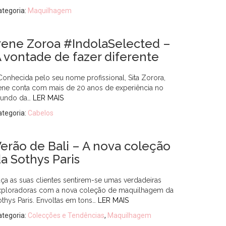
ategoria:
Maquilhagem
rene Zoroa #IndolaSelected –
 vontade de fazer diferente
onhecida pelo seu nome profissional, Sita Zorora,
rene conta com mais de 20 anos de experiência no
undo da…
LER MAIS
ategoria:
Cabelos
erão de Bali – A nova coleção
a Sothys Paris
aça as suas clientes sentirem-se umas verdadeiras
xploradoras com a nova coleção de maquilhagem da
othys Paris. Envoltas em tons…
LER MAIS
ategoria:
Colecções e Tendências
,
Maquilhagem