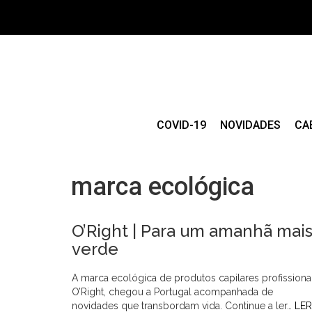
COVID-19
NOVIDADES
CA
marca ecológica
O’Right | Para um amanhã mai
verde
A marca ecológica de produtos capilares profissionai
O’Right, chegou a Portugal acompanhada de
novidades que transbordam vida. Continue a ler…
LER