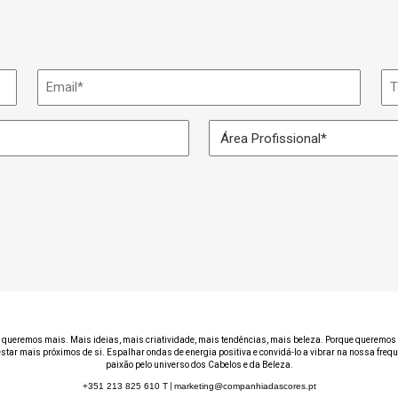
Email
Te
*
Área
Profissional
*
 queremos mais. Mais ideias, mais criatividade, mais tendências, mais beleza. Porque queremos 
estar mais próximos de si. Espalhar ondas de energia positiva e convidá-lo a vibrar na nossa freq
paixão pelo universo dos Cabelos e da Beleza.
+351 213 825 610
T
|
marketing@companhiadascores.pt