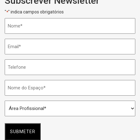
Subscrever Newsletter
"
" indica campos obrigatórios
*
Nome
*
Email
*
Telefone
Nome
do
Espaço
Área
*
Profissional
*