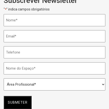
Subscrever Newsletter
"
" indica campos obrigatórios
*
Nome
*
Email
*
Telefone
Nome
do
Espaço
Área
*
Profissional
*