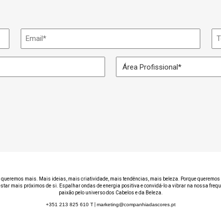
Email
Te
*
Área
Profissional
*
 queremos mais. Mais ideias, mais criatividade, mais tendências, mais beleza. Porque queremos 
estar mais próximos de si. Espalhar ondas de energia positiva e convidá-lo a vibrar na nossa freq
paixão pelo universo dos Cabelos e da Beleza.
+351 213 825 610
T
|
marketing@companhiadascores.pt