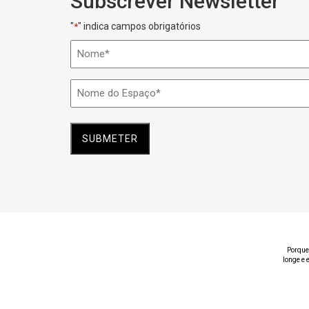
Subscrever Newsletter
"
" indica campos obrigatórios
*
Nome
*
Nome
do
Espaço
*
Porque
longe e 