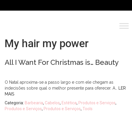
My hair my power
All I Want For Christmas is… Beauty
O Natal aproxima-se a passo largo e com ele chegam as
indecisões sobre qual o melhor presente para oferecer. A…
LER
MAIS
Categoria:
Barbearia
,
Cabelos
,
Estética
,
Produtos e Serviços
,
Produtos e Serviços
,
Produtos e Serviços
,
Tools