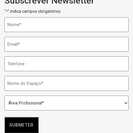
Subscrever Newsletter
"
" indica campos obrigatórios
*
Nome
*
Email
*
Telefone
Nome
do
Espaço
Área
*
Profissional
*