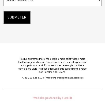
Profissional
*
Porque queremos mais. Mais ideias, mais criatividade, mais
tendências, mais beleza. Porque queremos ir mais longe e estar
mais próximos de si. Espalhar ondas de energia positiva e
convidá-lo a vibrar na nossa frequência de paixão pelo universo
dos Cabelos e da Beleza.
+351 213 825 610
T
|
marketing@companhiadascores.pt
Website powered by
Fuzelift