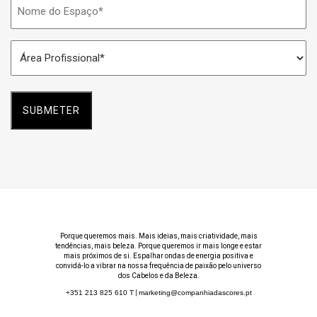
Nome
do
Espaço
Área
*
Profissional
*
Porque queremos mais. Mais ideias, mais criatividade, mais
tendências, mais beleza. Porque queremos ir mais longe e estar
mais próximos de si. Espalhar ondas de energia positiva e
convidá-lo a vibrar na nossa frequência de paixão pelo universo
dos Cabelos e da Beleza.
+351 213 825 610
T
|
marketing@companhiadascores.pt