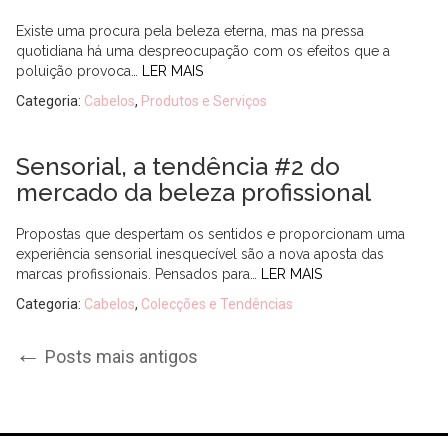
Existe uma procura pela beleza eterna, mas na pressa
quotidiana há uma despreocupação com os efeitos que a
poluição provoca…
LER MAIS
Categoria:
Cabelos
,
Produtos e Serviços
Sensorial, a tendência #2 do
mercado da beleza profissional
Propostas que despertam os sentidos e proporcionam uma
experiência sensorial inesquecível são a nova aposta das
marcas profissionais. Pensados para…
LER MAIS
Categoria:
Cabelos
,
Colecções e Tendências
Post
←
Posts mais antigos
navigation