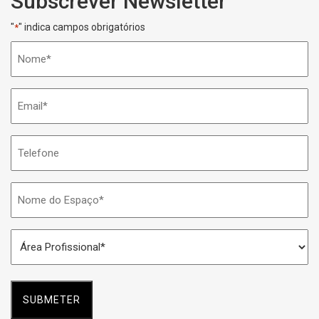
Subscrever Newsletter
"
" indica campos obrigatórios
*
Nome
*
Email
*
Telefone
Nome
do
Espaço
Área
*
Profissional
*