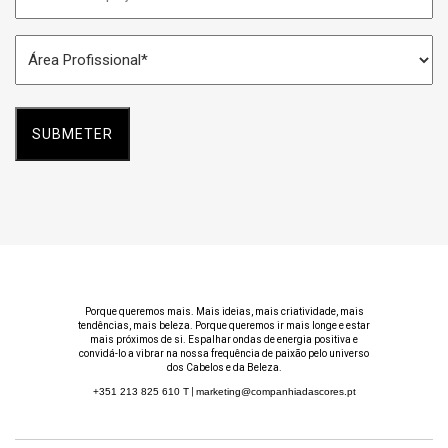
do
Espaço
Área
*
Profissional
*
Porque queremos mais. Mais ideias, mais criatividade, mais
tendências, mais beleza. Porque queremos ir mais longe e estar
mais próximos de si. Espalhar ondas de energia positiva e
convidá-lo a vibrar na nossa frequência de paixão pelo universo
dos Cabelos e da Beleza.
+351 213 825 610
T
|
marketing@companhiadascores.pt